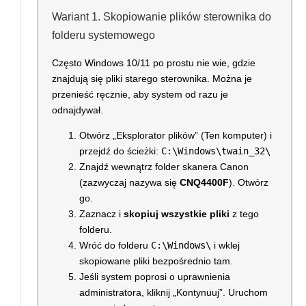
Wariant 1. Skopiowanie plików sterownika do
folderu systemowego
Często Windows 10/11 po prostu nie wie, gdzie
znajdują się pliki starego sterownika. Można je
przenieść ręcznie, aby system od razu je
odnajdywał.
Otwórz „Eksplorator plików” (Ten komputer) i
przejdź do ścieżki:
C:\Windows\twain_32\
Znajdź wewnątrz folder skanera Canon
(zazwyczaj nazywa się
CNQ4400F
). Otwórz
go.
Zaznacz i
skopiuj wszystkie pliki
z tego
folderu.
Wróć do folderu
C:\Windows\
i wklej
skopiowane pliki bezpośrednio tam.
Jeśli system poprosi o uprawnienia
administratora, kliknij „Kontynuuj”. Uruchom