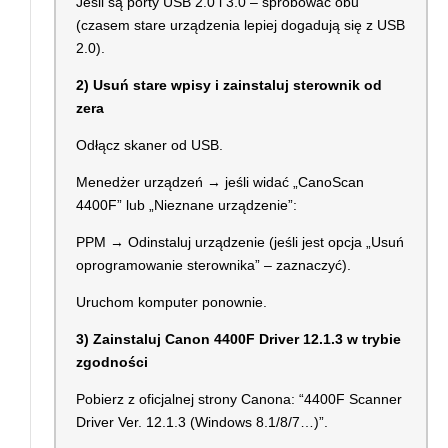
Jeśli są porty USB 2.0 i 3.0 – spróbować obu
(czasem stare urządzenia lepiej dogadują się z USB
2.0).
2) Usuń stare wpisy i zainstaluj sterownik od
zera
Odłącz skaner od USB.
Menedżer urządzeń → jeśli widać „CanoScan
4400F” lub „Nieznane urządzenie”:
PPM → Odinstaluj urządzenie (jeśli jest opcja „Usuń
oprogramowanie sterownika” – zaznaczyć).
Uruchom komputer ponownie.
3) Zainstaluj Canon 4400F Driver 12.1.3 w trybie
zgodności
Pobierz z oficjalnej strony Canona: “4400F Scanner
Driver Ver. 12.1.3 (Windows 8.1/8/7…)”.