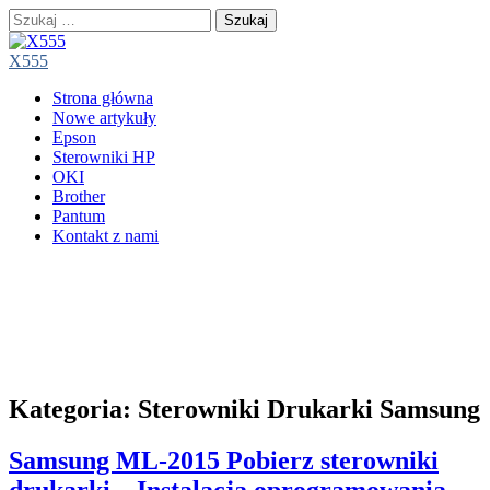
Szukaj:
X555
Main
Skip
Strona główna
menu
to
Nowe artykuły
content
Epson
Sterowniki HP
OKI
Brother
Pantum
Kontakt z nami
Kategoria:
Sterowniki Drukarki Samsung
Samsung ML-2015 Pobierz sterowniki
drukarki – Instalacja oprogramowania