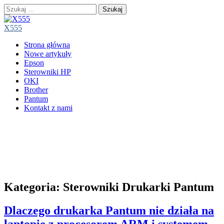
Szukaj:
X555
Main
Skip
Strona główna
menu
to
Nowe artykuły
content
Epson
Sterowniki HP
OKI
Brother
Pantum
Kontakt z nami
Kategoria:
Sterowniki Drukarki Pantum
Dlaczego drukarka Pantum nie działa na
laptopie z procesorem ARM i systemem