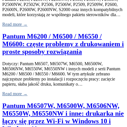
P2500NW, P2502W, P2506, P2506W, P2509, P2509W, P2600,
P2600N, P2600W, P2600NW, S2000 oraz innych kompatybilnych
modeli, które korzystają ze wspólnego pakietu sterowników dla…
Read more →
Pantum M6200 / M6500 / M6550 /
M6600: częste problemy z drukowaniem i
proste sposoby rozwiązania
Dotyczy: Pantum M6507, M6507W, M6500, M6500W,
M6506NW, M6550W, M6550NW i innych modeli z serii Pantum
M6200 / M6500 / M6550 / M6600. W tym artykule zebrano
najczęstsze problemy po instalacji i rozpoczęciu pracy: zacięcie
papieru, słaba jakość druku, komunikaty o…
Read more →
Pantum M6507W, M6500W, M6506NW,
M6550W, M6550NW i inne: drukarka nie
łączy się przez Wi-Fi w Windows 10 i