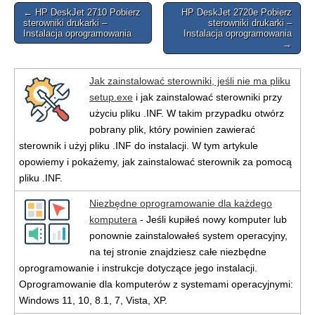
Post
← HP DeskJet 2710 Pobierz
HP DeskJet 2720e Pobierz
sterowniki drukarki –
sterowniki drukarki –
navigation
Instalacja oprogramowania
Instalacja oprogramowania
→
Jak zainstalować sterowniki, jeśli nie ma pliku
setup.exe
i jak zainstalować sterowniki przy
użyciu pliku .INF. W takim przypadku otwórz
pobrany plik, który powinien zawierać
sterownik i użyj pliku .INF do instalacji. W tym artykule
opowiemy i pokażemy, jak zainstalować sterownik za pomocą
pliku .INF.
Niezbędne oprogramowanie dla każdego
komputera
- Jeśli kupiłeś nowy komputer lub
ponownie zainstalowałeś system operacyjny,
na tej stronie znajdziesz całe niezbędne
oprogramowanie i instrukcje dotyczące jego instalacji.
Oprogramowanie dla komputerów z systemami operacyjnymi:
Windows 11, 10, 8.1, 7, Vista, XP.