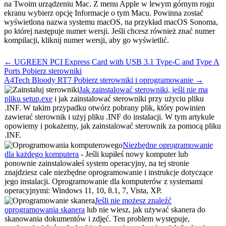
na Twoim urządzeniu Mac. Z menu Apple w lewym górnym rogu
ekranu wybierz opcję Informacje o tym Macu. Powinna zostać
wyświetlona nazwa systemu macOS, na przykład macOS Sonoma,
po której następuje numer wersji. Jeśli chcesz również znać numer
kompilacji, kliknij numer wersji, aby go wyświetlić.
Post
← UGREEN PCI Express Card with USB 3.1 Type-C and Type A
navigation
Ports Pobierz sterowniki
A4Tech Bloody RT7 Pobierz sterowniki i oprogramowanie →
Jak zainstalować sterowniki, jeśli nie ma
pliku setup.exe
i jak zainstalować sterowniki przy użyciu pliku
.INF. W takim przypadku otwórz pobrany plik, który powinien
zawierać sterownik i użyj pliku .INF do instalacji. W tym artykule
opowiemy i pokażemy, jak zainstalować sterownik za pomocą pliku
.INF.
Niezbędne oprogramowanie
dla każdego komputera
- Jeśli kupiłeś nowy komputer lub
ponownie zainstalowałeś system operacyjny, na tej stronie
znajdziesz całe niezbędne oprogramowanie i instrukcje dotyczące
jego instalacji. Oprogramowanie dla komputerów z systemami
operacyjnymi: Windows 11, 10, 8.1, 7, Vista, XP.
Jeśli nie możesz znaleźć
oprogramowania skanera
lub nie wiesz, jak używać skanera do
skanowania dokumentów i zdjęć. Ten problem występuje,