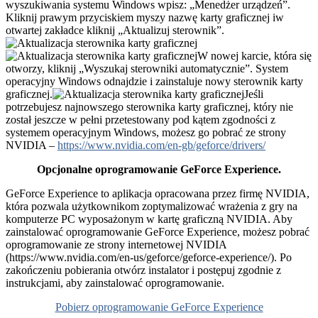
wyszukiwania systemu Windows wpisz: „Menedżer urządzeń”.
Kliknij prawym przyciskiem myszy nazwę karty graficznej iw
otwartej zakładce kliknij „Aktualizuj sterownik”.
W nowej karcie, która się
otworzy, kliknij „Wyszukaj sterowniki automatycznie”. System
operacyjny Windows odnajdzie i zainstaluje nowy sterownik karty
graficznej.
Jeśli
potrzebujesz najnowszego sterownika karty graficznej, który nie
został jeszcze w pełni przetestowany pod kątem zgodności z
systemem operacyjnym Windows, możesz go pobrać ze strony
NVIDIA –
https://www.nvidia.com/en-gb/geforce/drivers/
Opcjonalne oprogramowanie GeForce Experience.
GeForce Experience to aplikacja opracowana przez firmę NVIDIA,
która pozwala użytkownikom zoptymalizować wrażenia z gry na
komputerze PC wyposażonym w kartę graficzną NVIDIA. Aby
zainstalować oprogramowanie GeForce Experience, możesz pobrać
oprogramowanie ze strony internetowej NVIDIA
(https://www.nvidia.com/en-us/geforce/geforce-experience/). Po
zakończeniu pobierania otwórz instalator i postępuj zgodnie z
instrukcjami, aby zainstalować oprogramowanie.
Pobierz oprogramowanie GeForce Experience