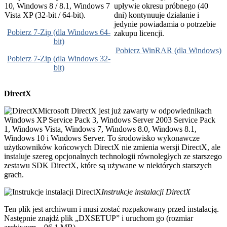
10, Windows 8 / 8.1, Windows 7
upływie okresu próbnego (40
Vista XP (32-bit / 64-bit).
dni) kontynuuje działanie i
jedynie powiadamia o potrzebie
Pobierz 7-Zip (dla Windows 64-
zakupu licencji.
bit)
Pobierz WinRAR (dla Windows)
Pobierz 7-Zip (dla Windows 32-
bit)
DirectX
Microsoft DirectX jest już zawarty w odpowiednikach
Windows XP Service Pack 3, Windows Server 2003 Service Pack
1, Windows Vista, Windows 7, Windows 8.0, Windows 8.1,
Windows 10 i Windows Server. To środowisko wykonawcze
użytkowników końcowych DirectX nie zmienia wersji DirectX, ale
instaluje szereg opcjonalnych technologii równoległych ze starszego
zestawu SDK DirectX, które są używane w niektórych starszych
grach.
Instrukcje instalacji DirectX
Ten plik jest archiwum i musi zostać rozpakowany przed instalacją.
Następnie znajdź plik „DXSETUP” i uruchom go (rozmiar