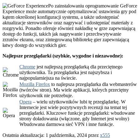
Po zainstalowaniu oprogramowanie GeForce
Experience może automatycznie optymalizować ustawienia gry pod
kątem określonej konfiguracji systemu, a także udostępniać
aktualizacje sterowników oraz nagrywać i udostępniać materiały z
rozgrywki. Ponadto oferuje również nakładkę w grze zapewniającą
dostęp do funkcji, takich jak nagrywanie i przechwytywanie
zrzutów ekranu, oraz zintegrowaną bibliotekę gier zapewniającą
łatwy dostęp do wszystkich gier.
Najlepsze przeglądarki (szybkie, wygodne i niezawodne):
Chrome
jest najlepszą przeglądarką dla przeciętnego
użytkownika. Ta przeglądarka jest najszybsza i
najpopularniejsza na świecie.
Mozilla Firefox
to najlepsza przeglądarka dla webmasterów
(twórców stron). Ma wiele aplikacji, których przeciętny
użytkownik nie potrzebuje.
Opera
– wielu użytkowników lubi tę przeglądarkę. W
Internecie jest wiele pozytywnych recenzji na temat tej
przeglądarki. Kluczowe funkcje przeglądarki: wbudowane
strony doładowania (włączone, gdy Internet jest wolny)
Wbudowana darmowa sieć VPN i inne funkcje.
Ostatnia aktualizacja: 1 października, 2024 przez
x555