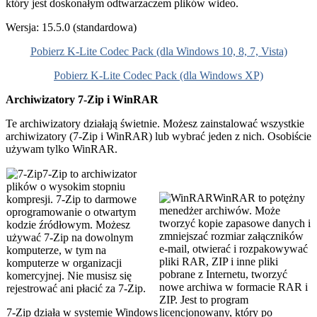
który jest doskonałym odtwarzaczem plików wideo.
Wersja: 15.5.0 (standardowa)
Pobierz K-Lite Codec Pack (dla Windows 10, 8, 7, Vista)
Pobierz K-Lite Codec Pack (dla Windows XP)
Archiwizatory 7-Zip i WinRAR
Te archiwizatory działają świetnie. Możesz zainstalować wszystkie
archiwizatory (7-Zip i WinRAR) lub wybrać jeden z nich. Osobiście
używam tylko WinRAR.
7-Zip to archiwizator
plików o wysokim stopniu
WinRAR to potężny
kompresji. 7-Zip to darmowe
menedżer archiwów. Może
oprogramowanie o otwartym
tworzyć kopie zapasowe danych i
kodzie źródłowym. Możesz
zmniejszać rozmiar załączników
używać 7-Zip na dowolnym
e-mail, otwierać i rozpakowywać
komputerze, w tym na
pliki RAR, ZIP i inne pliki
komputerze w organizacji
pobrane z Internetu, tworzyć
komercyjnej. Nie musisz się
nowe archiwa w formacie RAR i
rejestrować ani płacić za 7-Zip.
ZIP. Jest to program
7-Zip działa w systemie Windows
licencjonowany, który po