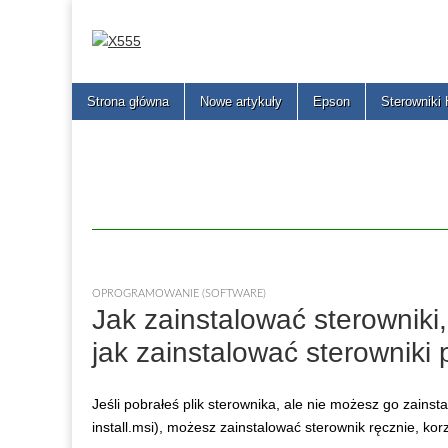
X555
Main
Skip
Strona główna
Nowe artykuły
Epson
Sterowniki
menu
to
content
OPROGRAMOWANIE (SOFTWARE)
Jak zainstalować sterowniki, 
jak zainstalować sterowniki 
Jeśli pobrałeś plik sterownika, ale nie możesz go zainst
install.msi), możesz zainstalować sterownik ręcznie, korz