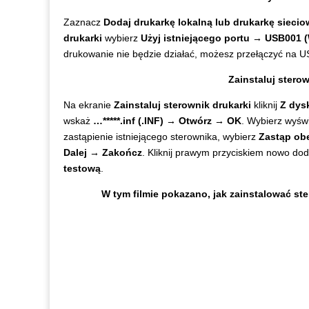
Zaznacz
Dodaj drukarkę lokalną lub drukarkę siecio
drukarki
wybierz
Użyj istniejącego portu → USB001 (
drukowanie nie będzie działać, możesz przełączyć na U
Zainstaluj ster
Na ekranie
Zainstaluj sterownik drukarki
kliknij
Z dys
wskaż
…*****.inf (.INF) → Otwórz → OK
. Wybierz wyśw
zastąpienie istniejącego sterownika, wybierz
Zastąp ob
Dalej → Zakończ
. Kliknij prawym przyciskiem nowo d
testową
.
W tym filmie pokazano, jak zainstalować s