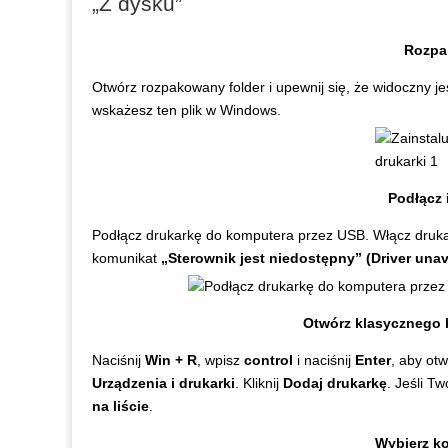
„Z dysku”
Rozpa
Otwórz rozpakowany folder i upewnij się, że widoczny jes
wskażesz ten plik w Windows.
Podłącz 
Podłącz drukarkę do komputera przez USB. Włącz drukar
komunikat
„Sterownik jest niedostępny” (Driver unav
Otwórz klasycznego 
Naciśnij
Win + R
, wpisz
control
i naciśnij
Enter
, aby ot
Urządzenia i drukarki
. Kliknij
Dodaj drukarkę
. Jeśli Tw
na liście
.
Wybierz ko