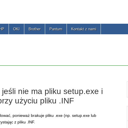
 HP
OKI
Brother
Pantum
Kontakt z nami
jeśli nie ma pliku setup.exe i
przy użyciu pliku .INF
alować, ponieważ brakuje pliku .exe (np. setup.exe lub
ystając z pliku .INF.