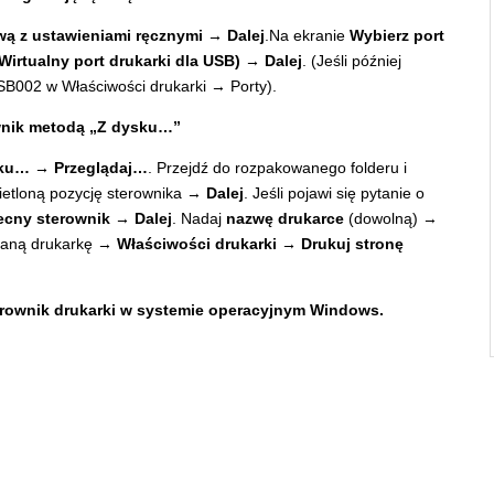
wą z ustawieniami ręcznymi → Dalej
.Na ekranie
Wybierz port
Wirtualny port drukarki dla USB) → Dalej
. (Jeśli później
SB002 w Właściwości drukarki → Porty).
ownik metodą „Z dysku…”
ku… → Przeglądaj…
. Przejdź do rozpakowanego folderu i
ietloną pozycję sterownika →
Dalej
. Jeśli pojawi się pytanie o
ecny sterownik → Dalej
. Nadaj
nazwę drukarce
(dowolną) →
odaną drukarkę →
Właściwości drukarki → Drukuj stronę
terownik drukarki w systemie operacyjnym Windows.