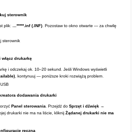
kuj sterownik
t plik:
…*****.inf (.INF)
. Pozostaw to okno otwarte — za chwilę
i włącz drukarkę
kę i odczekaj ok. 10–20 sekund. Jeśli Windows wyświetli
ailable)
, kontynuuj — poniższe kroki rozwiążą problem.
kreatora dodawania drukarki
worzyć
Panel sterowania
. Przejdź do
Sprzęt i dźwięk →
ojej drukarki nie ma na liście, kliknij
Żądanej drukarki nie ma
nfigurację ręczną