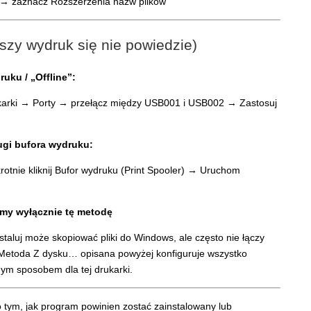
wszy wydruk się nie powiedzie)
ruku / „Offline”:
ukarki → Porty → przełącz między USB001 i USB002 → Zastosuj
ugi bufora wydruku:
otnie kliknij Bufor wydruku (Print Spooler) → Uruchom
my wyłącznie tę metodę
staluj może skopiować pliki do Windows, ale często nie łączy
Metoda Z dysku… opisana powyżej konfiguruje wszystko
ym sposobem dla tej drukarki.
 o tym, jak program powinien zostać zainstalowany lub