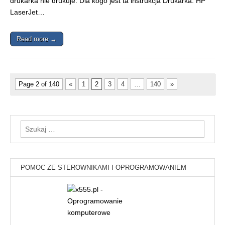
drukarka nie drukuje. Dla kogo jest ta instrukcja Drukarka: HP
LaserJet…
Read more →
Page 2 of 140
«
1
2
3
4
…
140
»
Szukaj:
POMOC ZE STEROWNIKAMI I OPROGRAMOWANIEM