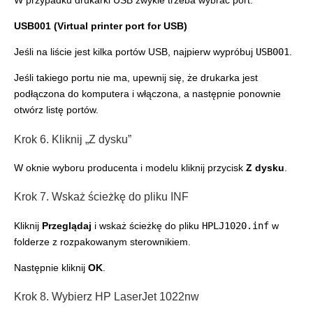
W przypadku drukarki USB zwykle trzeba wybrać port:
USB001 (Virtual printer port for USB)
Jeśli na liście jest kilka portów USB, najpierw wypróbuj
USB001
.
Jeśli takiego portu nie ma, upewnij się, że drukarka jest
podłączona do komputera i włączona, a następnie ponownie
otwórz listę portów.
Krok 6. Kliknij „Z dysku”
W oknie wyboru producenta i modelu kliknij przycisk
Z dysku
.
Krok 7. Wskaż ścieżkę do pliku INF
Kliknij
Przeglądaj
i wskaż ścieżkę do pliku
HPLJ1020.inf
w
folderze z rozpakowanym sterownikiem.
Następnie kliknij
OK
.
Krok 8. Wybierz HP LaserJet 1022nw