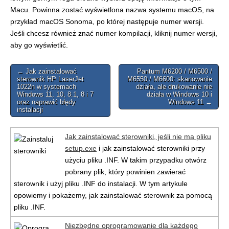
Macu. Powinna zostać wyświetlona nazwa systemu macOS, na
przykład macOS Sonoma, po której następuje numer wersji.
Jeśli chcesz również znać numer kompilacji, kliknij numer wersji,
aby go wyświetlić.
Post
← Jak zainstalować
Pantum M6200 / M6500 /
sterownik HP LaserJet
M6550 / M6600: skanowanie
navigation
1022n w systemach
działa, ale drukowanie nie
Windows 11, 10, 8.1, 8 i 7
działa w Windows 10 i
oraz naprawić błędy
Windows 11 →
instalacji
Jak zainstalować sterowniki, jeśli nie ma pliku
setup.exe
i jak zainstalować sterowniki przy
użyciu pliku .INF. W takim przypadku otwórz
pobrany plik, który powinien zawierać
sterownik i użyj pliku .INF do instalacji. W tym artykule
opowiemy i pokażemy, jak zainstalować sterownik za pomocą
pliku .INF.
Niezbędne oprogramowanie dla każdego