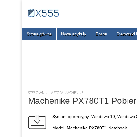
X555
Main
Skip
Strona główna
Nowe artykuły
Epson
Sterowniki
menu
to
content
STEROWNIKI LAPTOPA MACHENIKE
Machenike PX780T1 Pobierz
System operacyjny: Windows 10, Windows 8
Model: Machenike PX780T1 Notebook