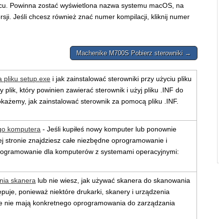
acu. Powinna zostać wyświetlona nazwa systemu macOS, na
i. Jeśli chcesz również znać numer kompilacji, kliknij numer
Machenike M700S Pobierz sterowniki →
a pliku setup.exe
i jak zainstalować sterowniki przy użyciu pliku
plik, który powinien zawierać sterownik i użyj pliku .INF do
pokażemy, jak zainstalować sterownik za pomocą pliku .INF.
go komputera
- Jeśli kupiłeś nowy komputer lub ponownie
ej stronie znajdziesz całe niezbędne oprogramowanie i
 Oprogramowanie dla komputerów z systemami operacyjnymi:
nia skanera
lub nie wiesz, jak używać skanera do skanowania
uje, ponieważ niektóre drukarki, skanery i urządzenia
 ale nie mają konkretnego oprogramowania do zarządzania