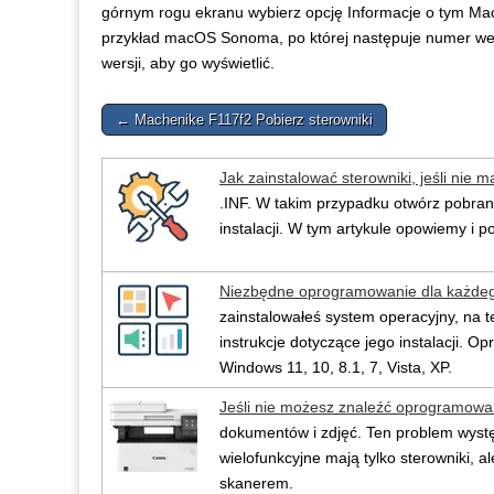
górnym rogu ekranu wybierz opcję Informacje o tym M
przykład macOS Sonoma, po której następuje numer wersj
wersji, aby go wyświetlić.
Post
← Machenike F117f2 Pobierz sterowniki
navigation
Jak zainstalować sterowniki, jeśli nie m
.INF. W takim przypadku otwórz pobrany 
instalacji. W tym artykule opowiemy i 
Niezbędne oprogramowanie dla każde
zainstalowałeś system operacyjny, na t
instrukcje dotyczące jego instalacji.
Windows 11, 10, 8.1, 7, Vista, XP.
Jeśli nie możesz znaleźć oprogramowa
dokumentów i zdjęć. Ten problem występ
wielofunkcyjne mają tylko sterowniki,
skanerem.