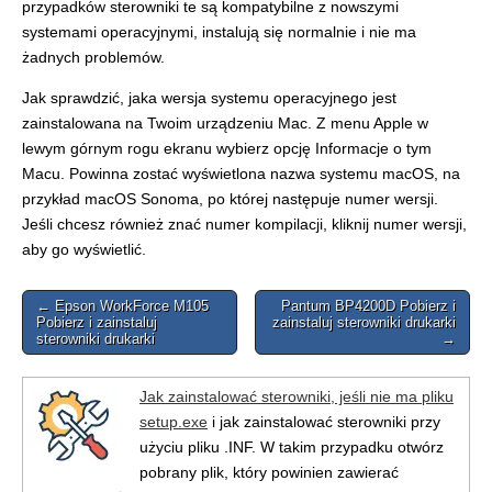
przypadków sterowniki te są kompatybilne z nowszymi
systemami operacyjnymi, instalują się normalnie i nie ma
żadnych problemów.
Jak sprawdzić, jaka wersja systemu operacyjnego jest
zainstalowana na Twoim urządzeniu Mac. Z menu Apple w
lewym górnym rogu ekranu wybierz opcję Informacje o tym
Macu. Powinna zostać wyświetlona nazwa systemu macOS, na
przykład macOS Sonoma, po której następuje numer wersji.
Jeśli chcesz również znać numer kompilacji, kliknij numer wersji,
aby go wyświetlić.
Post
← Epson WorkForce M105
Pantum BP4200D Pobierz i
Pobierz i zainstaluj
zainstaluj sterowniki drukarki
navigation
sterowniki drukarki
→
Jak zainstalować sterowniki, jeśli nie ma pliku
setup.exe
i jak zainstalować sterowniki przy
użyciu pliku .INF. W takim przypadku otwórz
pobrany plik, który powinien zawierać