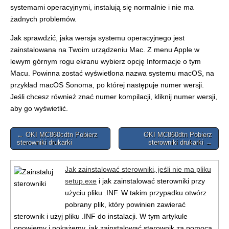
systemami operacyjnymi, instalują się normalnie i nie ma
żadnych problemów.
Jak sprawdzić, jaka wersja systemu operacyjnego jest
zainstalowana na Twoim urządzeniu Mac. Z menu Apple w
lewym górnym rogu ekranu wybierz opcję Informacje o tym
Macu. Powinna zostać wyświetlona nazwa systemu macOS, na
przykład macOS Sonoma, po której następuje numer wersji.
Jeśli chcesz również znać numer kompilacji, kliknij numer wersji,
aby go wyświetlić.
Post
← OKI MC860cdtn Pobierz
OKI MC860dtn Pobierz
sterowniki drukarki
sterowniki drukarki →
navigation
Jak zainstalować sterowniki, jeśli nie ma pliku
setup.exe
i jak zainstalować sterowniki przy
użyciu pliku .INF. W takim przypadku otwórz
pobrany plik, który powinien zawierać
sterownik i użyj pliku .INF do instalacji. W tym artykule
opowiemy i pokażemy, jak zainstalować sterownik za pomocą