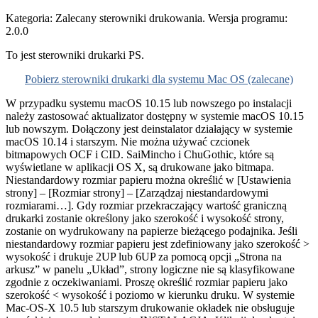
Kategoria: Zalecany sterowniki drukowania. Wersja programu:
2.0.0
To jest sterowniki drukarki PS.
Pobierz sterowniki drukarki dla systemu Mac OS (zalecane)
W przypadku systemu macOS 10.15 lub nowszego po instalacji
należy zastosować aktualizator dostępny w systemie macOS 10.15
lub nowszym. Dołączony jest deinstalator działający w systemie
macOS 10.14 i starszym. Nie można używać czcionek
bitmapowych OCF i CID. SaiMincho i ChuGothic, które są
wyświetlane w aplikacji OS X, są drukowane jako bitmapa.
Niestandardowy rozmiar papieru można określić w [Ustawienia
strony] – [Rozmiar strony] – [Zarządzaj niestandardowymi
rozmiarami…]. Gdy rozmiar przekraczający wartość graniczną
drukarki zostanie określony jako szerokość i wysokość strony,
zostanie on wydrukowany na papierze bieżącego podajnika. Jeśli
niestandardowy rozmiar papieru jest zdefiniowany jako szerokość >
wysokość i drukuje 2UP lub 6UP za pomocą opcji „Strona na
arkusz” w panelu „Układ”, strony logiczne nie są klasyfikowane
zgodnie z oczekiwaniami. Proszę określić rozmiar papieru jako
szerokość < wysokość i poziomo w kierunku druku. W systemie
Mac-OS-X 10.5 lub starszym drukowanie okładek nie obsługuje