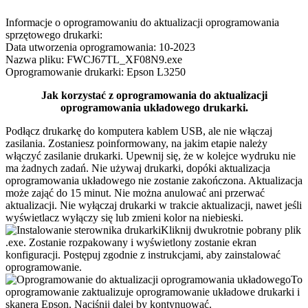
Informacje o oprogramowaniu do aktualizacji oprogramowania
sprzętowego drukarki:
Data utworzenia oprogramowania: 10-2023
Nazwa pliku: FWCJ67TL_XF08N9.exe
Oprogramowanie drukarki: Epson L3250
Jak korzystać z oprogramowania do aktualizacji
oprogramowania układowego drukarki.
Podłącz drukarkę do komputera kablem USB, ale nie włączaj
zasilania. Zostaniesz poinformowany, na jakim etapie należy
włączyć zasilanie drukarki. Upewnij się, że w kolejce wydruku nie
ma żadnych zadań. Nie używaj drukarki, dopóki aktualizacja
oprogramowania układowego nie zostanie zakończona. Aktualizacja
może zająć do 15 minut. Nie można anulować ani przerwać
aktualizacji. Nie wyłączaj drukarki w trakcie aktualizacji, nawet jeśli
wyświetlacz wyłączy się lub zmieni kolor na niebieski.
Kliknij dwukrotnie pobrany plik
.exe. Zostanie rozpakowany i wyświetlony zostanie ekran
konfiguracji. Postępuj zgodnie z instrukcjami, aby zainstalować
oprogramowanie.
To
oprogramowanie zaktualizuje oprogramowanie układowe drukarki i
skanera Epson. Naciśnij dalej by kontynuować.