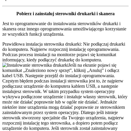
Pobierz i zainstaluj sterowniki drukarki i skanera
Jest to oprogramowanie do instalowania sterowników drukarki i
skanera oraz innego oprogramowania umożliwiającego korzystanie
ze wszystkich funkcji urządzenia.
Prawidłowa instalacja sterownika drukarki: Nie podłączaj drukarki
do komputera. Najpierw rozpocznij instalację oprogramowania.
Podczas procesu instalacji na monitorze pojawi się komunikat
informujący, kiedy podłączyć drukarkę do komputera.
Jeśli na ekranie pojawi się
komunikat „Znaleziono nowy sprzęt”, kliknij „Anuluj” i odłącz
kabel USB. Następnie przejdź do instalacji oprogramowania.
Częstym błędem podczas instalacji sterownika jest to, że najpierw
podłączasz urządzenie do komputera kablem USB, a następnie
instalujesz sterownik. W takim przypadku system operacyjny
wykrywa podłączone urządzenie i instaluje własny sterownik, który
może nie działać poprawnie lub w ogóle nie działać. Jednakże
niektóre inne urządzenia mogą działać poprawnie ze sterownikiem
zainstalowanym przez system operacyjny. Dlatego jeśli istnieje
sterownik stworzony specjalnie dla Twojego urządzenia, najpierw
rozpocznij instalację tego sterownika, a dopiero potem podłącz
urządzenie do komputera. Jeśli sterownik został zainstalowany