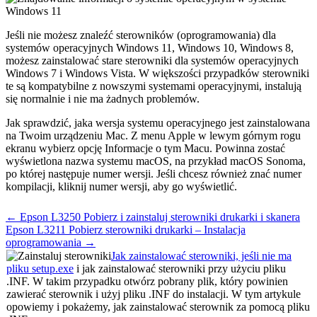
Jeśli nie możesz znaleźć sterowników (oprogramowania) dla
systemów operacyjnych Windows 11, Windows 10, Windows 8,
możesz zainstalować stare sterowniki dla systemów operacyjnych
Windows 7 i Windows Vista. W większości przypadków sterowniki
te są kompatybilne z nowszymi systemami operacyjnymi, instalują
się normalnie i nie ma żadnych problemów.
Jak sprawdzić, jaka wersja systemu operacyjnego jest zainstalowana
na Twoim urządzeniu Mac. Z menu Apple w lewym górnym rogu
ekranu wybierz opcję Informacje o tym Macu. Powinna zostać
wyświetlona nazwa systemu macOS, na przykład macOS Sonoma,
po której następuje numer wersji. Jeśli chcesz również znać numer
kompilacji, kliknij numer wersji, aby go wyświetlić.
Post
← Epson L3250 Pobierz i zainstaluj sterowniki drukarki i skanera
navigation
Epson L3211 Pobierz sterowniki drukarki – Instalacja
oprogramowania →
Jak zainstalować sterowniki, jeśli nie ma
pliku setup.exe
i jak zainstalować sterowniki przy użyciu pliku
.INF. W takim przypadku otwórz pobrany plik, który powinien
zawierać sterownik i użyj pliku .INF do instalacji. W tym artykule
opowiemy i pokażemy, jak zainstalować sterownik za pomocą pliku