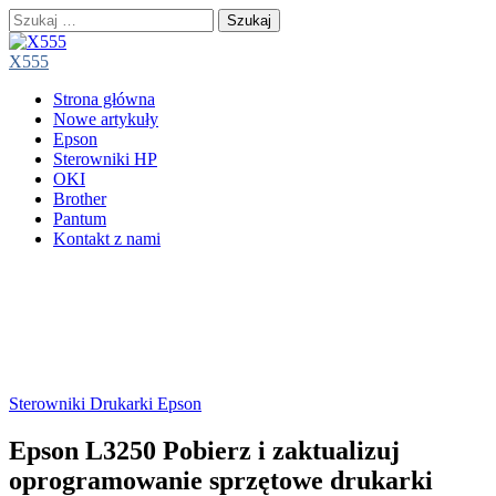
Szukaj:
X555
Main
Skip
Strona główna
menu
to
Nowe artykuły
content
Epson
Sterowniki HP
OKI
Brother
Pantum
Kontakt z nami
Sterowniki Drukarki Epson
Epson L3250 Pobierz i zaktualizuj
oprogramowanie sprzętowe drukarki