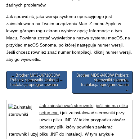
żadnych problemów.
Jak sprawdzić, jaka wersja systemu operacyjnego jest
zainstalowana na Twoim urządzeniu Mac. Z menu Apple w
lewym górnym rogu ekranu wybierz opcję Informacje o tym
Macu. Powinna zostać wyświetlona nazwa systemu macOS, na
przykład macOS Sonoma, po której następuje numer wersji.
Jeśli chcesz również znać numer kompilacji, kliknij numer wersji,
aby go wyświetlić.
Post
← Brother MFC-J6710CDW
Brother MDS-940DW Pobierz
Pobierz sterowniki drukarki –
sterowniki skanera.
navigation
Instalacja oprogramowania
Instalacja oprogramowania
→
Jak zainstalować sterowniki, jeśli nie ma pliku
setup.exe
i jak zainstalować sterowniki przy
użyciu pliku .INF. W takim przypadku otwórz
pobrany plik, który powinien zawierać
sterownik i użyj pliku .INF do instalacji. W tym artykule