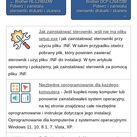
Post
← Brother HL-L2465DW
Brother DCP-L2647DW
Pobierz i zainstaluj
Pobierz i zainstaluj
navigation
sterowniki drukarki i skanera
sterowniki drukarki i skanera
→
Jak zainstalować sterowniki, jeśli nie ma pliku
setup.exe
i jak zainstalować sterowniki przy
użyciu pliku .INF. W takim przypadku otwórz
pobrany plik, który powinien zawierać
sterownik i użyj pliku .INF do instalacji. W tym artykule
opowiemy i pokażemy, jak zainstalować sterownik za pomocą
pliku .INF.
Niezbędne oprogramowanie dla każdego
komputera
- Jeśli kupiłeś nowy komputer lub
ponownie zainstalowałeś system operacyjny,
na tej stronie znajdziesz całe niezbędne
oprogramowanie i instrukcje dotyczące jego instalacji.
Oprogramowanie dla komputerów z systemami operacyjnymi:
Windows 11, 10, 8.1, 7, Vista, XP.