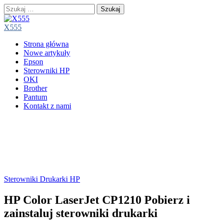
Szukaj:
X555
Main
Skip
Strona główna
menu
to
Nowe artykuły
content
Epson
Sterowniki HP
OKI
Brother
Pantum
Kontakt z nami
Sterowniki Drukarki HP
HP Color LaserJet CP1210 Pobierz i
zainstaluj sterowniki drukarki