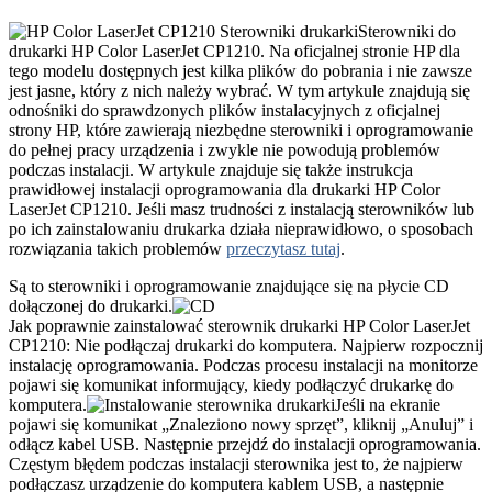
Sterowniki do
drukarki HP Color LaserJet CP1210. Na oficjalnej stronie HP dla
tego modelu dostępnych jest kilka plików do pobrania i nie zawsze
jest jasne, który z nich należy wybrać. W tym artykule znajdują się
odnośniki do sprawdzonych plików instalacyjnych z oficjalnej
strony HP, które zawierają niezbędne sterowniki i oprogramowanie
do pełnej pracy urządzenia i zwykle nie powodują problemów
podczas instalacji. W artykule znajduje się także instrukcja
prawidłowej instalacji oprogramowania dla drukarki HP Color
LaserJet CP1210. Jeśli masz trudności z instalacją sterowników lub
po ich zainstalowaniu drukarka działa nieprawidłowo, o sposobach
rozwiązania takich problemów
przeczytasz tutaj
.
Są to sterowniki i oprogramowanie znajdujące się na płycie CD
dołączonej do drukarki.
Jak poprawnie zainstalować sterownik drukarki HP Color LaserJet
CP1210: Nie podłączaj drukarki do komputera. Najpierw rozpocznij
instalację oprogramowania. Podczas procesu instalacji na monitorze
pojawi się komunikat informujący, kiedy podłączyć drukarkę do
komputera.
Jeśli na ekranie
pojawi się komunikat „Znaleziono nowy sprzęt”, kliknij „Anuluj” i
odłącz kabel USB. Następnie przejdź do instalacji oprogramowania.
Częstym błędem podczas instalacji sterownika jest to, że najpierw
podłączasz urządzenie do komputera kablem USB, a następnie