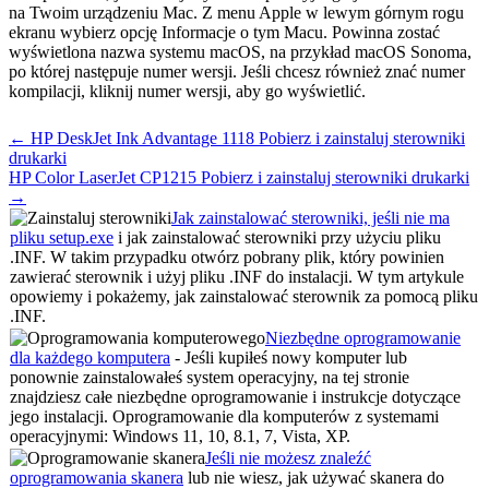
na Twoim urządzeniu Mac. Z menu Apple w lewym górnym rogu
ekranu wybierz opcję Informacje o tym Macu. Powinna zostać
wyświetlona nazwa systemu macOS, na przykład macOS Sonoma,
po której następuje numer wersji. Jeśli chcesz również znać numer
kompilacji, kliknij numer wersji, aby go wyświetlić.
Post
← HP DeskJet Ink Advantage 1118 Pobierz i zainstaluj sterowniki
navigation
drukarki
HP Color LaserJet CP1215 Pobierz i zainstaluj sterowniki drukarki
→
Jak zainstalować sterowniki, jeśli nie ma
pliku setup.exe
i jak zainstalować sterowniki przy użyciu pliku
.INF. W takim przypadku otwórz pobrany plik, który powinien
zawierać sterownik i użyj pliku .INF do instalacji. W tym artykule
opowiemy i pokażemy, jak zainstalować sterownik za pomocą pliku
.INF.
Niezbędne oprogramowanie
dla każdego komputera
- Jeśli kupiłeś nowy komputer lub
ponownie zainstalowałeś system operacyjny, na tej stronie
znajdziesz całe niezbędne oprogramowanie i instrukcje dotyczące
jego instalacji. Oprogramowanie dla komputerów z systemami
operacyjnymi: Windows 11, 10, 8.1, 7, Vista, XP.
Jeśli nie możesz znaleźć
oprogramowania skanera
lub nie wiesz, jak używać skanera do