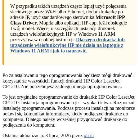
W przypadku takich urządzeń często lepiej użyć połączenia
sieciowego przez Wi-Fi albo Ethernet, dodać drukarkę po
adresie IP, użyć standardowego sterownika
Microsoft IPP
Class Driver
, Mopria albo aplikacji HP app, jeśli obsługuje
Twój model. Więcej o szczegółach instalacji drukarek i
urządzeń wielofunkcyjnych HP w Windows 11 ARM
przeczytasz w osobnej instrukcji:
Dlaczego drukarka lub
urządzenie wielofunkcyjne HP nie działa na laptopie z
Windows 11 ARM i jak to naprawić
.
Po zainstalowaniu tego oprogramowania będziesz mógł drukować i
korzystać ze wszystkich funkcji drukarki HP Color LaserJet
CP1210. Nie potrzebujesz żadnego innego oprogramowania.
To jest oryginalne oprogramowanie do drukarki: HP Color LaserJet
CP1210. Instalacja oprogramowania jest szybka i łatwa. Rozpocznij
instalację oprogramowania. Podczas procesu instalacji na monitorze
pojawi się komunikat informujący, kiedy podłączyć drukarkę do
komputera. Dlatego należy wcześniej przygotować drukarkę do
podłączenia do komputera.
Ostatnia aktualizacja: 3 lipca, 2026 przez
x555