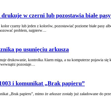
drukuje w czerni lub pozostawia białe pasy
lor czarny lub jeden z kolorów, pozostawiać poziome białe pasy al
agnozować problem, najpierw…
znika po usunięciu arkusza
je drukowanie, kontrolka Alarm miga, a na komputerze pojawia się 
le wewnątrz pozostaje…
1003 i komunikat „Brak papieru”
„Brak papieru”, mimo że arkusze zostały już załadowane do przedniej 