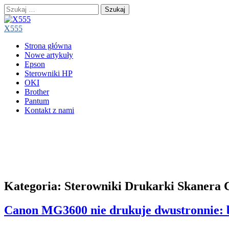
Szukaj:
X555
Main
Skip
Strona główna
menu
to
Nowe artykuły
content
Epson
Sterowniki HP
OKI
Brother
Pantum
Kontakt z nami
Kategoria:
Sterowniki Drukarki Skanera 
Canon MG3600 nie drukuje dwustronnie: błą