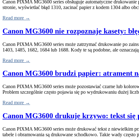
Canon PIXMA MG3600 series obsługuje automatyczne drukowanie po 
stronie, wyświetlać błąd 1310, zacinać papier z kodem 1304 albo o
Read more →
Canon MG3600 nie rozpoznaje kasety: błędy
Canon PIXMA MG3600 series może zatrzymać drukowanie po zainstal
1403, 1485, 1682, 1684 lub 1688. Kody te są podobne, ale oznaczaj
Read more →
Canon MG3600 brudzi papier: atrament na
Canon PIXMA MG3600 series może pozostawiać czarne lub kolorowe ś
Problem szczególnie często pojawia się po wydrukowaniu dużej licz
Read more →
Canon MG3600 drukuje krzywo: tekst się po
Canon PIXMA MG3600 series może drukować tekst z niewielkim przes
tabele i obramowania są drukowane schodkowo. Takie wady często