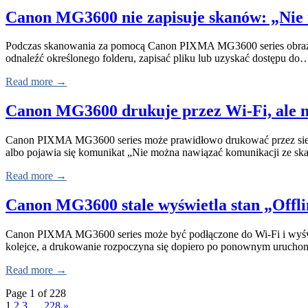
Canon MG3600 nie zapisuje skanów: „Nie m
Podczas skanowania za pomocą Canon PIXMA MG3600 series obraz moż
odnaleźć określonego folderu, zapisać pliku lub uzyskać dostępu do
Read more →
Canon MG3600 drukuje przez Wi-Fi, ale n
Canon PIXMA MG3600 series może prawidłowo drukować przez sieć bez
albo pojawia się komunikat „Nie można nawiązać komunikacji ze sk
Read more →
Canon MG3600 stale wyświetla stan „Offl
Canon PIXMA MG3600 series może być podłączone do Wi-Fi i wyświe
kolejce, a drukowanie rozpoczyna się dopiero po ponownym urucho
Read more →
Page 1 of 228
1
2
3
…
228
»