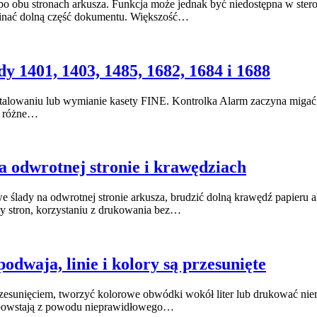
obu stronach arkusza. Funkcja może jednak być niedostępna w stero
bcinać dolną część dokumentu. Większość…
 1401, 1403, 1485, 1682, 1684 i 1688
owaniu lub wymianie kasety FINE. Kontrolka Alarm zaczyna migać, a
ą różne…
 odwrotnej stronie i krawędziach
lady na odwrotnej stronie arkusza, brudzić dolną krawędź papieru a
by stron, korzystaniu z drukowania bez…
dwaja, linie i kolory są przesunięte
unięciem, tworzyć kolorowe obwódki wokół liter lub drukować nieró
 powstają z powodu nieprawidłowego…