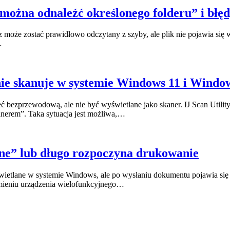
ożna odnaleźć określonego folderu” i błędy
e zostać prawidłowo odczytany z szyby, ale plik nie pojawia się w w
…
ie skanuje w systemie Windows 11 i Windo
przewodową, ale nie być wyświetlane jako skaner. IJ Scan Utility n
anerem”. Taka sytuacja jest możliwa,…
ine” lub długo rozpoczyna drukowanie
tlane w systemie Windows, ale po wysłaniu dokumentu pojawia się s
mieniu urządzenia wielofunkcyjnego…